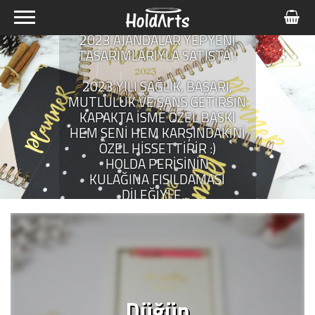
2023 AJANDALAR YEPYENİ
TASARIMLARIYLA SATIŞTA !
2023 YILI SAĞLIK, BAŞARI,
MUTLULUK VE ŞANS GETİRSİN
KAPAKTA İSME ÖZEL BASKI
HEM SENİ HEM KARŞINDAKİNİ
ÖZEL HİSSETTİRİR :)
HOLDA PERİSİNİN
KULAĞINA FISILDAMASI
DİLEĞİYLE...
Düğün